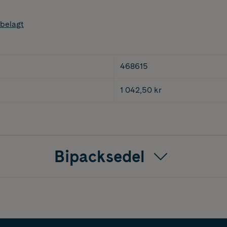
belagt
468615
1 042,50 kr
Bipacksedel