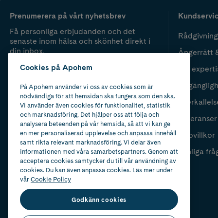
Prenumerera på vårt nyhetsbrev
Kundservi
Få personliga erbjudanden och det
Rådgivning
senaste inom hälsa och skönhet direkt i
din inbox.
Ångerrätt 
Cookies på Apohem
Vår experti
Fyll i mailadress
Skicka
Tillgänglig
På Apohem använder vi oss av cookies som är
nödvändiga för att hemsidan ska fungera som den ska.
Återkallels
Vi använder även cookies för funktionalitet, statistik
och marknadsföring. Det hjälper oss att följa och
Leveranser
analysera beteenden på vår hemsida, så att vi kan ge
en mer personaliserad upplevelse och anpassa innehåll
Köpvillkor
samt rikta relevant marknadsföring. Vi delar även
Vanliga frå
informationen med våra samarbetspartners. Genom att
acceptera cookies samtycker du till vår användning av
cookies. Du kan även anpassa cookies. Läs mer under
vår
Cookie Policy
Godkänn cookies