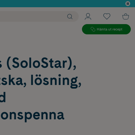
 köp*
Hämta ut recept
 (SoloStar),
tska, lösning,
ld
tionspenna