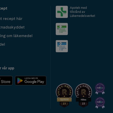
cept
Apotek med
tillstånd av
Läkemedelsverket
t recept här
tnadsskyddet
ing om läkemedel
del
r vår app
2024