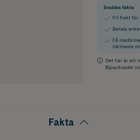
Snabba fakta
Fri frakt fö
Betala enke
Få medicinen
närmaste o
Det här är ett 
Bipacksedel
no
Fakta