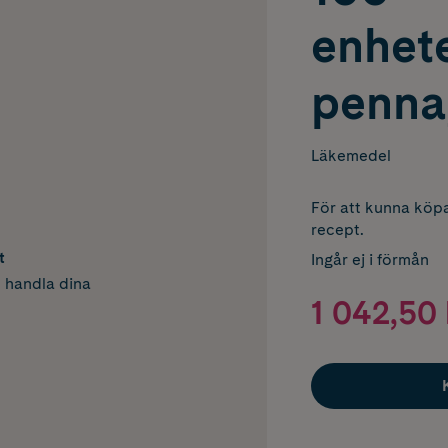
enhete
penna,
Läkemedel
För att kunna köpa
recept.
t
Ingår ej i förmån
h handla dina
1 042,50 