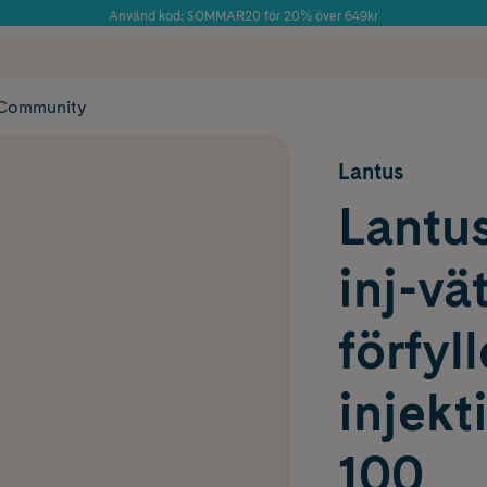
Använd kod: SOMMAR20 för 20% över 649kr
Årets Butik 2025 inom Skönhet
 frakt
✓ Rådgivning från farmaceuter & hudterapeuter
✓ Poäng på alla
Community
Lantus
Lantus
inj-vä
förfyl
injek
100