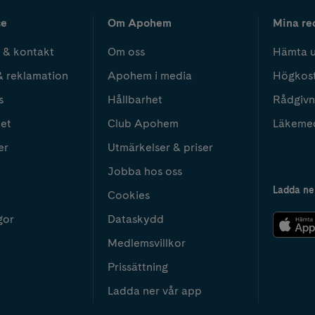
ce
Om Apohem
Mina re
 & kontakt
Om oss
Hämta u
& reklamation
Apohem i media
Högkos
s
Hållbarhet
Rådgivn
het
Club Apohem
Läkeme
er
Utmärkelser & priser
Jobba hos oss
Ladda ne
Cookies
gor
Dataskydd
Medlemsvillkor
Prissättning
Ladda ner vår app