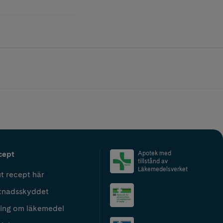
cept
Apotek med
tillstånd av
Läkemedelsverket
t recept här
tnadsskyddet
ing om läkemedel