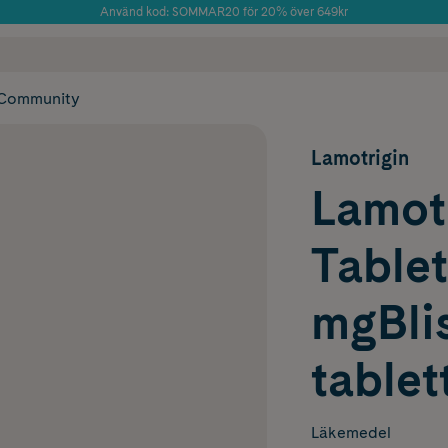
Använd kod: SOMMAR20 för 20% över 649kr
Årets Butik 2025 inom Skönhet
 frakt
✓ Rådgivning från farmaceuter & hudterapeuter
✓ Poäng på alla
Community
Lamotrigin
Lamotr
Tablet
mgBlis
tablet
Läkemedel