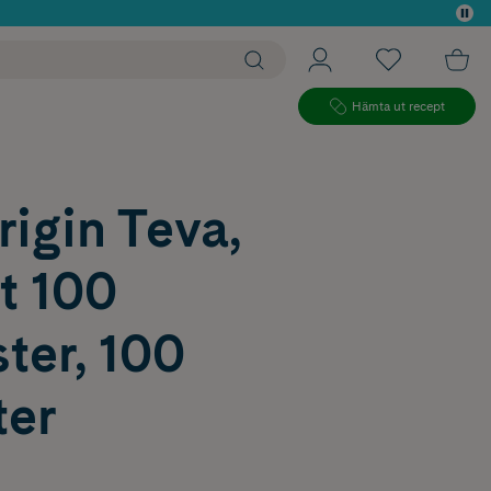
 köp*
Hämta ut recept
igin Teva,
t 100
ter, 100
ter