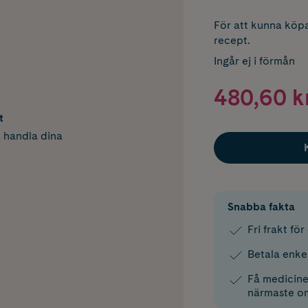
För att kunna köpa
recept.
Ingår ej i förmån
480,60 k
t
h handla dina
Snabba fakta
Fri frakt fö
Betala enke
Få medicinen
närmaste o