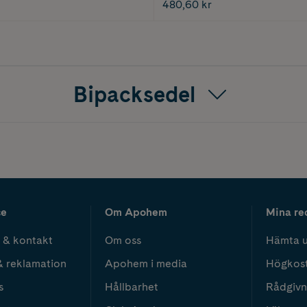
480,60 kr
Bipacksedel
ce
Om Apohem
Mina re
 & kontakt
Om oss
Hämta u
& reklamation
Apohem i media
Högkos
s
Hållbarhet
Rådgivn