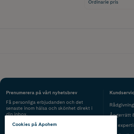
Ordinarie pris
Prenumerera på vårt nyhetsbrev
Kundservi
Få personliga erbjudanden och det
Rådgivning
senaste inom hälsa och skönhet direkt i
din inbox.
Ångerrätt 
Cookies på Apohem
Vår experti
Fyll i mailadress
Skicka