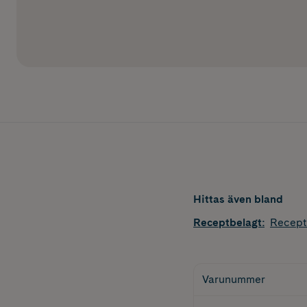
Hittas även bland
Receptbelagt
:
Recept
Varunummer