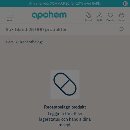
Använd kod: SOMMAR20 för 20% över 649kr
Årets Butik 2025 inom Skönhet
✓ Fri frakt
Meny
Recept
Profil
Favoriter
Kassa
✓ Rådgivning från farmaceuter & hudterapeuter
✓ Poäng på alla köp*
Hem
Receptbelagt
Receptbelagd produkt
Logga in för att se
lagerstatus och handla dina
recept.