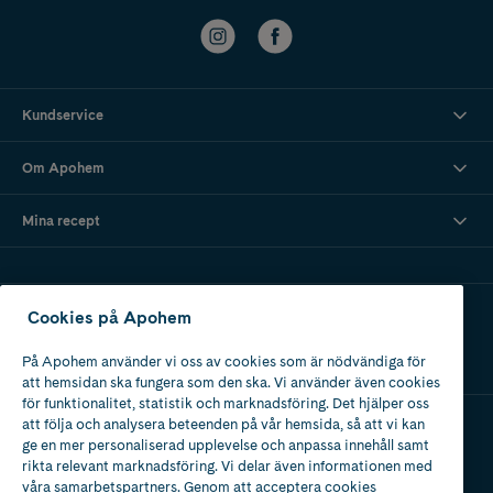
Kundservice
Om Apohem
Mina recept
Ladda ner vår app
Cookies på Apohem
På Apohem använder vi oss av cookies som är nödvändiga för
att hemsidan ska fungera som den ska. Vi använder även cookies
för funktionalitet, statistik och marknadsföring. Det hjälper oss
att följa och analysera beteenden på vår hemsida, så att vi kan
ge en mer personaliserad upplevelse och anpassa innehåll samt
Apotek med tillstånd
rikta relevant marknadsföring. Vi delar även informationen med
av Läkemedelsverket
våra samarbetspartners. Genom att acceptera cookies