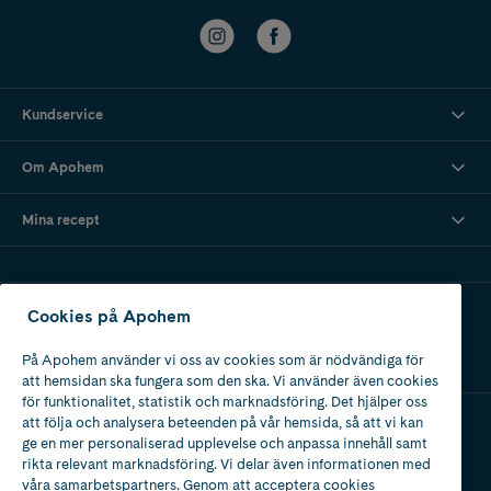
Kundservice
Om Apohem
Mina recept
Ladda ner vår app
Cookies på Apohem
På Apohem använder vi oss av cookies som är nödvändiga för
att hemsidan ska fungera som den ska. Vi använder även cookies
för funktionalitet, statistik och marknadsföring. Det hjälper oss
att följa och analysera beteenden på vår hemsida, så att vi kan
ge en mer personaliserad upplevelse och anpassa innehåll samt
Apotek med tillstånd
rikta relevant marknadsföring. Vi delar även informationen med
av Läkemedelsverket
våra samarbetspartners. Genom att acceptera cookies