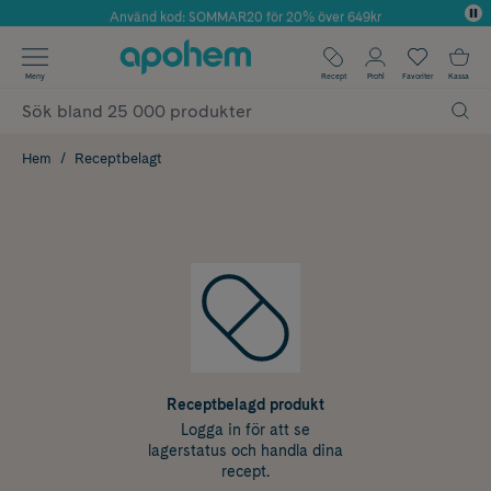
Använd kod: SOMMAR20 för 20% över 649kr
Årets Butik 2025 inom Skönhet
✓ Fri frakt
Meny
Recept
Profil
Favoriter
Kassa
✓ Rådgivning från farmaceuter & hudterapeuter
✓ Poäng på alla köp*
Hem
Receptbelagt
Receptbelagd produkt
Logga in för att se
lagerstatus och handla dina
recept.