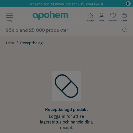
Använd kod: SOMMAR20 för 20% över 649kr
Årets Butik 2025 inom Skönhet
✓ Fri frakt
Meny
Recept
Profil
Favoriter
Kassa
✓ Rådgivning från farmaceuter & hudterapeuter
✓ Poäng på alla köp*
Hem
Receptbelagt
Receptbelagd produkt
Logga in för att se
lagerstatus och handla dina
recept.