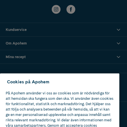
Kundservice
Om Apohem
Mina recept
Ladda ner vår app
Cookies på Apohem
På Apohem använder vi oss av cookies som är nödvändiga för
att hemsidan ska fungera som den ska. Vi använder även cookies
för funktionalitet, statistik och marknadsföring. Det hjälper oss
att följa och analysera beteenden på vår hemsida, så att vi kan
ge en mer personaliserad upplevelse och anpassa innehåll samt
Apotek med tillstånd
rikta relevant marknadsföring. Vi delar även informationen med
av Läkemedelsverket
våra samarbetspartners. Genom att acceptera cookies