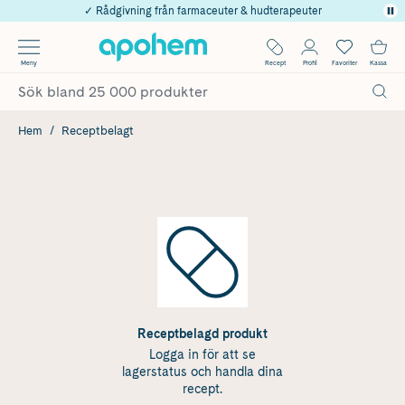
✓ Rådgivning från farmaceuter & hudterapeuter
Använd kod: SOMMAR20 för 20% över 649kr
Årets Butik 2025 inom Skönhet
✓ Fri frakt
Meny
Recept
Profil
Favoriter
Kassa
✓ Poäng på alla köp*
Hem
Receptbelagt
Receptbelagd produkt
Logga in för att se
lagerstatus och handla dina
recept.