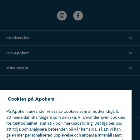
Kundservice
Om Apohem
Mina recept
Ladda ner vår app
Cookies på Apohem
På Apohem använder vi oss av cookies som är nödvändiga för
att hemsidan ska fungera som den ska. Vi använder även cookies
för funktionalitet, statistik och marknadsföring. Det hjälper oss
att följa och analysera beteenden på vår hemsida, så att vi kan
Apotek med tillstånd
ge en mer personaliserad upplevelse och anpassa innehåll samt
av Läkemedelsverket