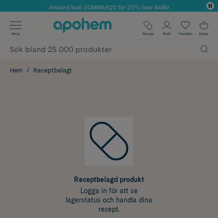
Använd kod: SOMMAR20 för 20% över 649kr
Årets Butik 2025 inom Skönhet
✓ Fri frakt
Meny
Recept
Profil
Favoriter
Kassa
✓ Rådgivning från farmaceuter & hudterapeuter
✓ Poäng på alla köp*
Hem
Receptbelagt
Receptbelagd produkt
Logga in för att se
lagerstatus och handla dina
recept.