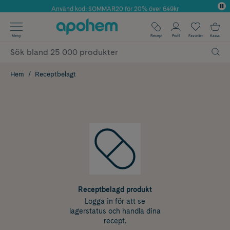
Använd kod: SOMMAR20 för 20% över 649kr
Årets Butik 2025 inom Skönhet
✓ Fri frakt
Meny
Recept
Profil
Favoriter
Kassa
✓ Rådgivning från farmaceuter & hudterapeuter
✓ Poäng på alla köp*
Hem
Receptbelagt
Receptbelagd produkt
Logga in för att se
lagerstatus och handla dina
recept.