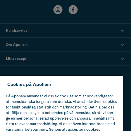
Kundservice
Om Apohem
Mina recept
Ladda ner vår app
Cookies på Apohem
På Apohem använder vi oss av cookies som är nödvändiga för
att hemsidan ska fungera som den ska. Vi använder även cookies
för funktionalitet, statistik och marknadsföring. Det hjälper oss
att följa och analysera beteenden på vår hemsida, så att vi kan
ge en mer personaliserad upplevelse och anpassa innehåll samt
Apotek med tillstånd
rikta relevant marknadsföring. Vi delar även informationen med
av Läkemedelsverket
våra samarbetspartners. Genom att acceptera cookies