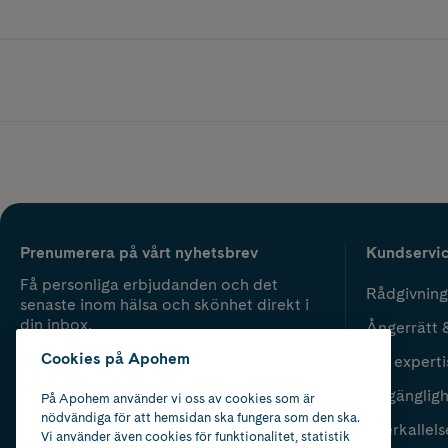
Prenumerera på vårt nyhetsbrev
Kundservi
Få personliga erbjudanden och det
Rådgivning
senaste inom hälsa och skönhet direkt i
din inbox.
Ångerrätt 
Cookies på Apohem
Vår experti
Fyll i mailadress
Skicka
Tillgänglig
På Apohem använder vi oss av cookies som är
nödvändiga för att hemsidan ska fungera som den ska.
Återkallels
Vi använder även cookies för funktionalitet, statistik