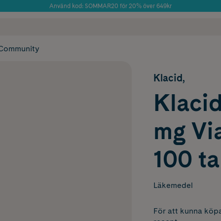
Använd kod: SOMMAR20 för 20% över 649kr
Årets Butik 2025 inom Skönhet
 frakt
✓ Rådgivning från farmaceuter & hudterapeuter
✓ Poäng på alla
Community
Klacid,
Klacid
mg Via
100 ta
Läkemedel
För att kunna köpa