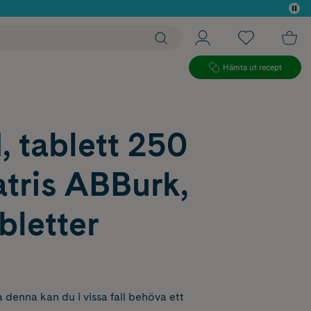
 köp*
Hämta ut recept
, tablett 250
tris ABBurk,
bletter
 denna kan du i vissa fall behöva ett