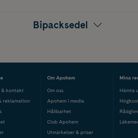
Bipacksedel
ce
Om Apohem
Mina re
 & kontakt
Om oss
Hämta u
& reklamation
Apohem i media
Högkos
s
Hållbarhet
Rådgivn
het
Club Apohem
Läkeme
er
Utmärkelser & priser