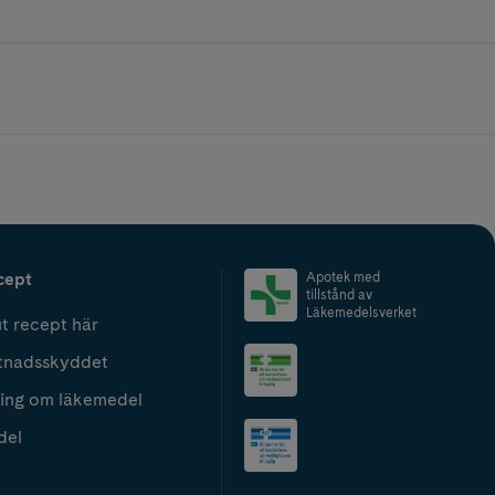
cept
Apotek med
tillstånd av
Läkemedelsverket
t recept här
tnadsskyddet
ing om läkemedel
del