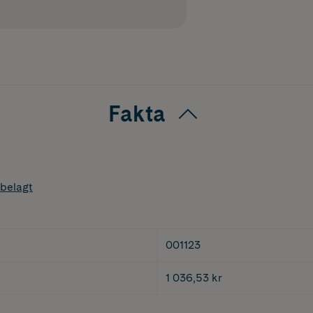
Fakta
belagt
001123
1 036,53 kr