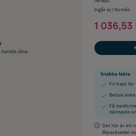
recept.
Ingår ej i förmån
1 036,53 
t
h handla dina
Snabba fakta
Fri frakt fö
Betala enke
Få medicinen
närmaste o
Det här är ett 
Bipacksedel
no