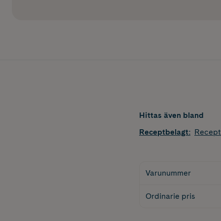
Hittas även bland
Receptbelagt
:
Recept
Varunummer
Ordinarie pris