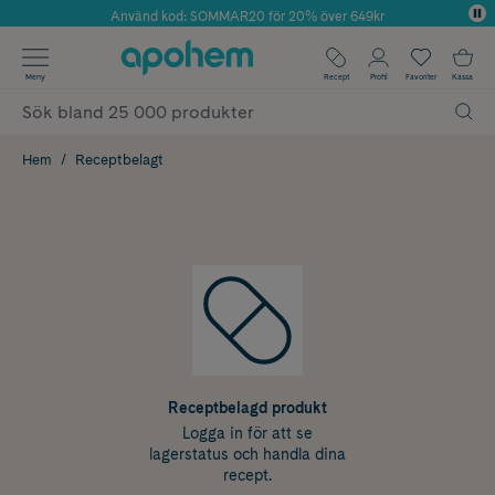
Använd kod: SOMMAR20 för 20% över 649kr
Årets Butik 2025 inom Skönhet
✓ Fri frakt
Meny
Recept
Profil
Favoriter
Kassa
✓ Rådgivning från farmaceuter & hudterapeuter
✓ Poäng på alla köp*
Hem
Receptbelagt
Receptbelagd produkt
Logga in för att se
lagerstatus och handla dina
recept.