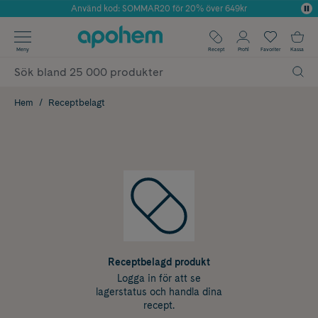
Använd kod: SOMMAR20 för 20% över 649kr
Årets Butik 2025 inom Skönhet
✓ Fri frakt
Meny
Recept
Profil
Favoriter
Kassa
✓ Rådgivning från farmaceuter & hudterapeuter
✓ Poäng på alla köp*
Hem
Receptbelagt
Receptbelagd produkt
Logga in för att se
lagerstatus och handla dina
recept.