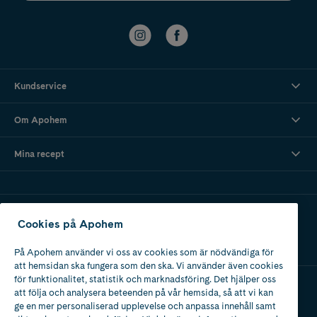
Kundservice
Om Apohem
Mina recept
Ladda ner vår app
Cookies på Apohem
På Apohem använder vi oss av cookies som är nödvändiga för
att hemsidan ska fungera som den ska. Vi använder även cookies
för funktionalitet, statistik och marknadsföring. Det hjälper oss
att följa och analysera beteenden på vår hemsida, så att vi kan
Apotek med tillstånd
ge en mer personaliserad upplevelse och anpassa innehåll samt
av Läkemedelsverket