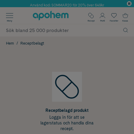
Använd kod: SOMMAR20 för 20% över 649kr
Årets Butik 2025 inom Skönhet
✓ Fri frakt
Meny
Recept
Profil
Favoriter
Kassa
✓ Rådgivning från farmaceuter & hudterapeuter
✓ Poäng på alla köp*
Hem
Receptbelagt
Receptbelagd produkt
Logga in för att se
lagerstatus och handla dina
recept.