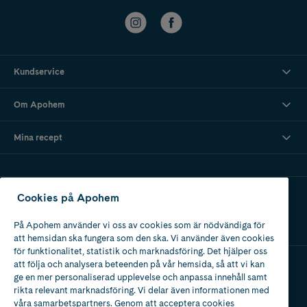
Kundservice
Om Apohem
Mina recept
Ladda ner vår app
Cookies på Apohem
På Apohem använder vi oss av cookies som är nödvändiga för
att hemsidan ska fungera som den ska. Vi använder även cookies
för funktionalitet, statistik och marknadsföring. Det hjälper oss
att följa och analysera beteenden på vår hemsida, så att vi kan
ge en mer personaliserad upplevelse och anpassa innehåll samt
Apotek med tillstånd
rikta relevant marknadsföring. Vi delar även informationen med
av Läkemedelsverket
våra samarbetspartners. Genom att acceptera cookies