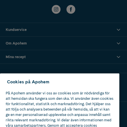
Kundservice
Om Apohem
Mina recept
Ladda ner vår app
Cookies på Apohem
På Apohem använder vi oss av cookies som är nödvändiga för
att hemsidan ska fungera som den ska. Vi använder även cookies
för funktionalitet, statistik och marknadsföring. Det hjälper oss
att följa och analysera beteenden på vår hemsida, så att vi kan
ge en mer personaliserad upplevelse och anpassa innehåll samt
Apotek med tillstånd
rikta relevant marknadsföring. Vi delar även informationen med
av Läkemedelsverket
våra samarbetspartners. Genom att acceptera cookies