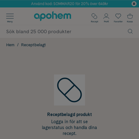
Använd kod: SOMMAR20 för 20% över 649kr
Årets Butik 2025 inom Skönhet
✓ Fri frakt
Meny
Recept
Profil
Favoriter
Kassa
✓ Rådgivning från farmaceuter & hudterapeuter
✓ Poäng på alla köp*
Hem
Receptbelagt
Receptbelagd produkt
Logga in för att se
lagerstatus och handla dina
recept.