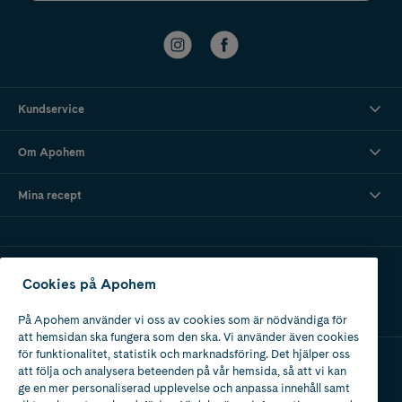
Kundservice
Om Apohem
Mina recept
Ladda ner vår app
Cookies på Apohem
På Apohem använder vi oss av cookies som är nödvändiga för
att hemsidan ska fungera som den ska. Vi använder även cookies
för funktionalitet, statistik och marknadsföring. Det hjälper oss
att följa och analysera beteenden på vår hemsida, så att vi kan
Apotek med tillstånd
ge en mer personaliserad upplevelse och anpassa innehåll samt
av Läkemedelsverket