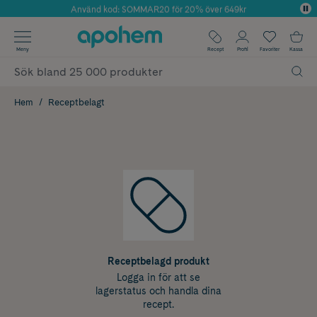
Använd kod: SOMMAR20 för 20% över 649kr
Årets Butik 2025 inom Skönhet
✓ Fri frakt
Meny
Recept
Profil
Favoriter
Kassa
✓ Rådgivning från farmaceuter & hudterapeuter
✓ Poäng på alla köp*
Hem
Receptbelagt
Receptbelagd produkt
Logga in för att se
lagerstatus och handla dina
recept.