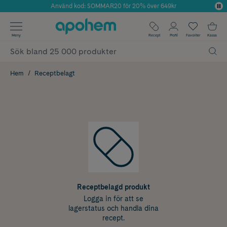
Använd kod: SOMMAR20 för 20% över 649kr
Årets Butik 2025 inom Skönhet
✓ Fri frakt
Meny
Recept
Profil
Favoriter
Kassa
✓ Rådgivning från farmaceuter & hudterapeuter
✓ Poäng på alla köp*
Hem
Receptbelagt
Receptbelagd produkt
Logga in för att se
lagerstatus och handla dina
recept.