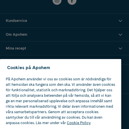
Kundservice
Om Apohem
Mina recept
Cookies på Apohem
Ladda ner vår app
På Apohem använder vi oss av cookies som är nödvändiga för
att hemsidan ska fungera som den ska. Vi använder även cookies
för funktionalitet, statistik och marknadsföring. Det hjälper oss
att följa och analysera beteenden på vår hemsida, så att vi kan
ge en mer personaliserad upplevelse och anpassa innehåll samt
rikta relevant marknadsföring. Vi delar även informationen med
Apotek med tillstånd
våra samarbetspartners. Genom att acceptera cookies
av Läkemedelsverket
samtycker du till vår användning av cookies. Du kan även
anpassa cookies. Läs mer under vår
Cookie Policy