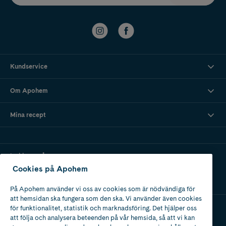
Kundservice
Om Apohem
Mina recept
Ladda ner vår app
Cookies på Apohem
På Apohem använder vi oss av cookies som är nödvändiga för
att hemsidan ska fungera som den ska. Vi använder även cookies
för funktionalitet, statistik och marknadsföring. Det hjälper oss
att följa och analysera beteenden på vår hemsida, så att vi kan
Apotek med tillstånd