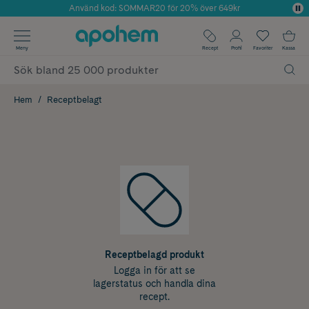
Använd kod: SOMMAR20 för 20% över 649kr
Årets Butik 2025 inom Skönhet
✓ Fri frakt
Meny
Recept
Profil
Favoriter
Kassa
✓ Rådgivning från farmaceuter & hudterapeuter
✓ Poäng på alla köp*
Hem
Receptbelagt
Receptbelagd produkt
Logga in för att se
lagerstatus och handla dina
recept.