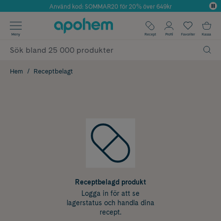
Använd kod: SOMMAR20 för 20% över 649kr
Årets Butik 2025 inom Skönhet
✓ Fri frakt
Meny
Recept
Profil
Favoriter
Kassa
✓ Rådgivning från farmaceuter & hudterapeuter
✓ Poäng på alla köp*
Hem
Receptbelagt
Receptbelagd produkt
Logga in för att se
lagerstatus och handla dina
recept.