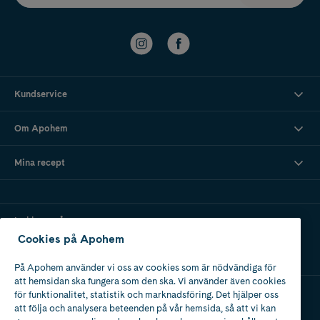
Kundservice
Om Apohem
Mina recept
Ladda ner vår app
Cookies på Apohem
På Apohem använder vi oss av cookies som är nödvändiga för
att hemsidan ska fungera som den ska. Vi använder även cookies
för funktionalitet, statistik och marknadsföring. Det hjälper oss
att följa och analysera beteenden på vår hemsida, så att vi kan
Apotek med tillstånd