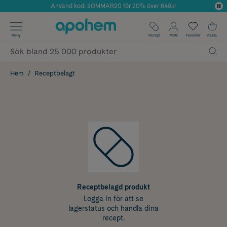
Använd kod: SOMMAR20 för 20% över 649kr
Årets Butik 2025 inom Skönhet
✓ Fri frakt
Meny
Recept
Profil
Favoriter
Kassa
✓ Rådgivning från farmaceuter & hudterapeuter
✓ Poäng på alla köp*
Hem
Receptbelagt
Receptbelagd produkt
Logga in för att se
lagerstatus och handla dina
recept.