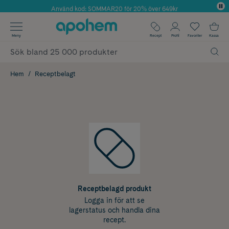
Använd kod: SOMMAR20 för 20% över 649kr
Årets Butik 2025 inom Skönhet
✓ Fri frakt
Meny
Recept
Profil
Favoriter
Kassa
✓ Rådgivning från farmaceuter & hudterapeuter
✓ Poäng på alla köp*
Hem
Receptbelagt
Receptbelagd produkt
Logga in för att se
lagerstatus och handla dina
recept.