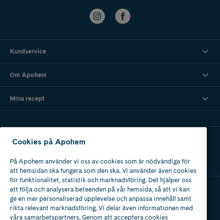
Kundservice
Om Apohem
Mina recept
Ladda ner vår app
Cookies på Apohem
På Apohem använder vi oss av cookies som är nödvändiga för
att hemsidan ska fungera som den ska. Vi använder även cookies
för funktionalitet, statistik och marknadsföring. Det hjälper oss
att följa och analysera beteenden på vår hemsida, så att vi kan
ge en mer personaliserad upplevelse och anpassa innehåll samt
Apotek med tillstånd
rikta relevant marknadsföring. Vi delar även informationen med
av Läkemedelsverket
våra samarbetspartners. Genom att acceptera cookies