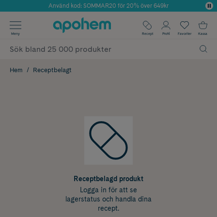
Använd kod: SOMMAR20 för 20% över 649kr
Årets Butik 2025 inom Skönhet
✓ Fri frakt
Meny
Recept
Profil
Favoriter
Kassa
✓ Rådgivning från farmaceuter & hudterapeuter
✓ Poäng på alla köp*
Hem
Receptbelagt
Receptbelagd produkt
Logga in för att se
lagerstatus och handla dina
recept.