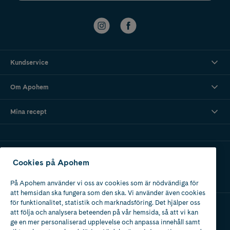
Kundservice
Om Apohem
Mina recept
Ladda ner vår app
Cookies på Apohem
På Apohem använder vi oss av cookies som är nödvändiga för
att hemsidan ska fungera som den ska. Vi använder även cookies
för funktionalitet, statistik och marknadsföring. Det hjälper oss
att följa och analysera beteenden på vår hemsida, så att vi kan
Apotek med tillstånd
ge en mer personaliserad upplevelse och anpassa innehåll samt
av Läkemedelsverket