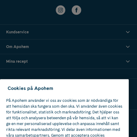
Kundservice
Om Apohem
Mina recept
Ladda ner vår app
Cookies på Apohem
På Apohem använder vi oss av cookies som är nödvändiga för
att hemsidan ska fungera som den ska. Vi använder även cookies
för funktionalitet, statistik och marknadsföring. Det hjälper oss
att följa och analysera beteenden på vår hemsida, så att vi kan
ge en mer personaliserad upplevelse och anpassa innehåll samt
Apotek med tillstånd
rikta relevant marknadsföring. Vi delar även informationen med
av Läkemedelsverket
våra samarbetspartners. Genom att acceptera cookies