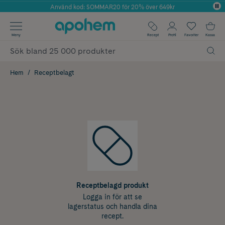
Använd kod: SOMMAR20 för 20% över 649kr
Årets Butik 2025 inom Skönhet
✓ Fri frakt
Meny
Recept
Profil
Favoriter
Kassa
✓ Rådgivning från farmaceuter & hudterapeuter
✓ Poäng på alla köp*
Hem
Receptbelagt
Receptbelagd produkt
Logga in för att se
lagerstatus och handla dina
recept.