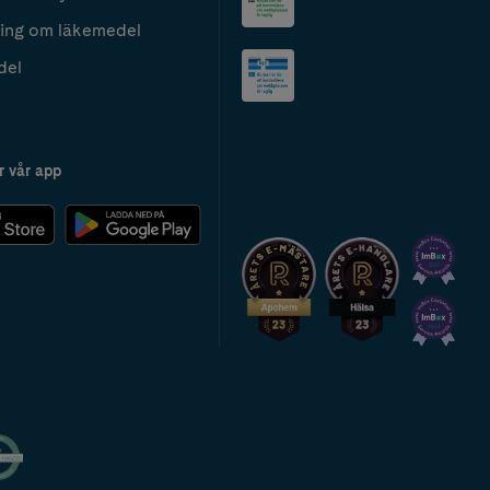
ing om läkemedel
del
r vår app
2024