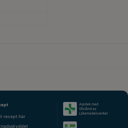
cept
Apotek med
tillstånd av
Läkemedelsverket
t recept här
tnadsskyddet