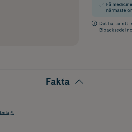
Få medicinen
närmaste o
Det här är ett 
Bipacksedel
no
Fakta
belagt