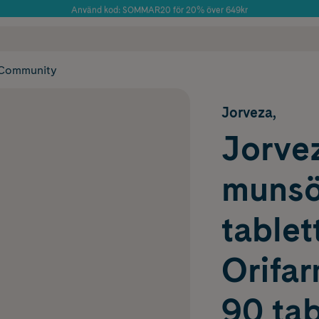
Använd kod: SOMMAR20 för 20% över 649kr
Årets Butik 2025 inom Skönhet
 frakt
✓ Rådgivning från farmaceuter & hudterapeuter
✓ Poäng på alla
Community
Jorveza,
Jorve
munsö
tablet
Orifar
90 tab