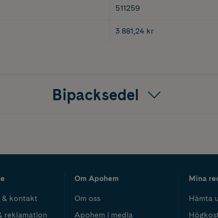
511259
3 881,24 kr
Bipacksedel
ce
Om Apohem
Mina re
 & kontakt
Om oss
Hämta u
& reklamation
Apohem i media
Högkos