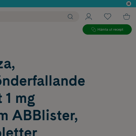
 köp*
Hämta ut recept
za,
nderfallande
t 1 mg
m ABBlister,
letter