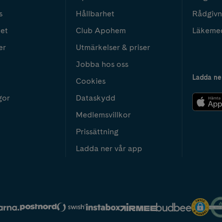
s
Hållbarhet
Rådgivn
het
Club Apohem
Läkeme
er
Utmärkelser & priser
Jobba hos oss
Ladda ne
Cookies
gor
Dataskydd
Medlemsvillkor
Prissättning
Ladda ner vår app