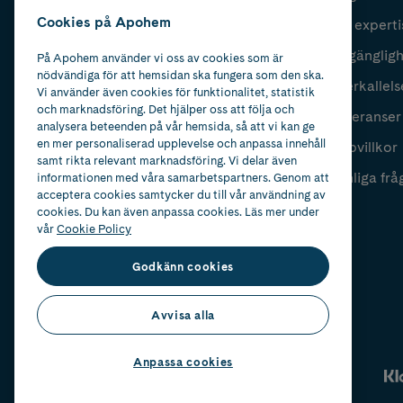
Cookies på Apohem
Vår experti
Fyll i mailadress
Skicka
Tillgänglig
På Apohem använder vi oss av cookies som är
nödvändiga för att hemsidan ska fungera som den ska.
Återkallels
Vi använder även cookies för funktionalitet, statistik
och marknadsföring. Det hjälper oss att följa och
Leveranser
analysera beteenden på vår hemsida, så att vi kan ge
en mer personaliserad upplevelse och anpassa innehåll
Köpvillkor
samt rikta relevant marknadsföring. Vi delar även
Vanliga frå
informationen med våra samarbetspartners. Genom att
acceptera cookies samtycker du till vår användning av
cookies. Du kan även anpassa cookies. Läs mer under
vår
Cookie Policy
Godkänn cookies
Avvisa alla
Anpassa cookies