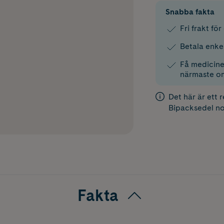
Snabba fakta
Fri frakt fö
Betala enke
Få medicinen
närmaste o
Det här är ett 
Bipacksedel
no
Fakta