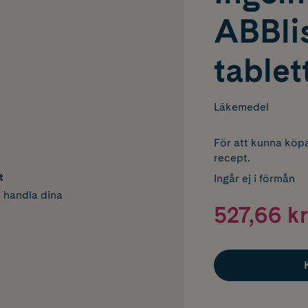
ABBlis
tablet
Läkemedel
För att kunna köpa
recept.
t
Ingår ej i förmån
h handla dina
527,66 kr