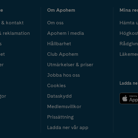
ce
Om Apohem
Mina re
 & kontakt
Om oss
Hämta u
& reklamation
Apohem i media
Högkos
s
Hållbarhet
Rådgivn
het
Club Apohem
Läkeme
er
Utmärkelser & priser
Jobba hos oss
Ladda ne
Cookies
gor
Dataskydd
Medlemsvillkor
Prissättning
Ladda ner vår app