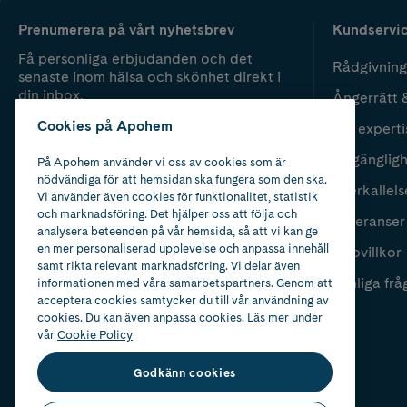
Prenumerera på vårt nyhetsbrev
Kundservi
Få personliga erbjudanden och det
Rådgivning
senaste inom hälsa och skönhet direkt i
din inbox.
Ångerrätt 
Cookies på Apohem
Vår experti
Fyll i mailadress
Skicka
Tillgänglig
På Apohem använder vi oss av cookies som är
nödvändiga för att hemsidan ska fungera som den ska.
Återkallels
Vi använder även cookies för funktionalitet, statistik
och marknadsföring. Det hjälper oss att följa och
Leveranser
analysera beteenden på vår hemsida, så att vi kan ge
en mer personaliserad upplevelse och anpassa innehåll
Köpvillkor
samt rikta relevant marknadsföring. Vi delar även
Vanliga frå
informationen med våra samarbetspartners. Genom att
acceptera cookies samtycker du till vår användning av
cookies. Du kan även anpassa cookies. Läs mer under
vår
Cookie Policy
Godkänn cookies