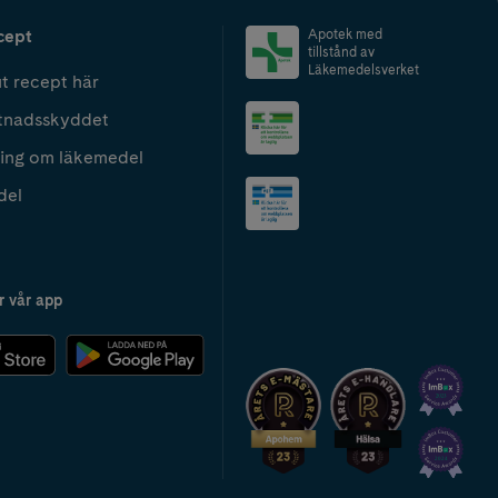
cept
Apotek med
tillstånd av
Läkemedelsverket
t recept här
tnadsskyddet
ing om läkemedel
del
r vår app
2024