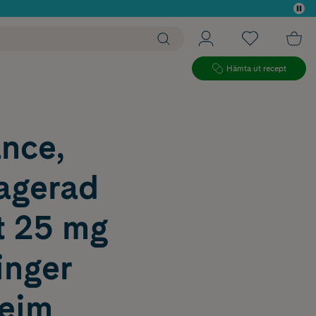
 köp*
Hämta ut recept
nce,
ragerad
t 25 mg
inger
heim