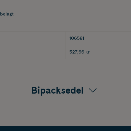
belagt
106581
527,66 kr
Bipacksedel