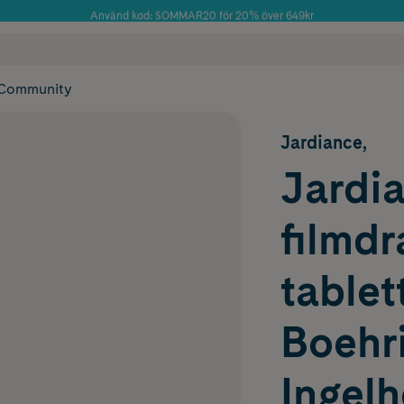
Använd kod: SOMMAR20 för 20% över 649kr
Årets Butik 2025 inom Skönhet
 frakt
✓ Rådgivning från farmaceuter & hudterapeuter
✓ Poäng på alla
Community
Jardiance,
Jardia
filmd
tablet
Boehr
Ingel