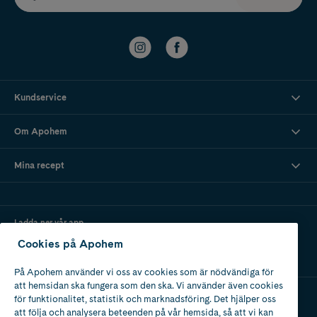
Kundservice
Om Apohem
Mina recept
Ladda ner vår app
Cookies på Apohem
På Apohem använder vi oss av cookies som är nödvändiga för
att hemsidan ska fungera som den ska. Vi använder även cookies
för funktionalitet, statistik och marknadsföring. Det hjälper oss
att följa och analysera beteenden på vår hemsida, så att vi kan
Apotek med tillstånd