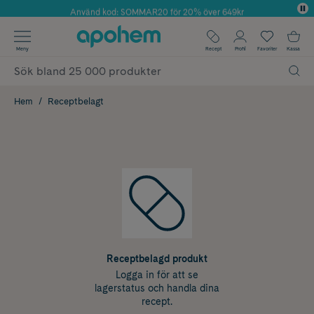
Använd kod: SOMMAR20 för 20% över 649kr
Årets Butik 2025 inom Skönhet
✓ Fri frakt
Meny
Recept
Profil
Favoriter
Kassa
✓ Rådgivning från farmaceuter & hudterapeuter
✓ Poäng på alla köp*
Hem
Receptbelagt
Receptbelagd produkt
Logga in för att se
lagerstatus och handla dina
recept.