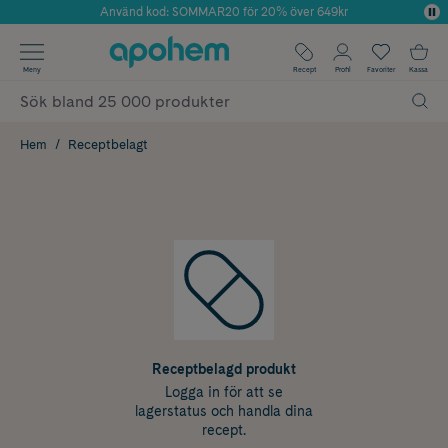
Använd kod: SOMMAR20 för 20% över 649kr
Årets Butik 2025 inom Skönhet
✓ Fri frakt
Meny
Recept
Profil
Favoriter
Kassa
✓ Rådgivning från farmaceuter & hudterapeuter
✓ Poäng på alla köp*
Hem
Receptbelagt
Receptbelagd produkt
Logga in för att se
lagerstatus och handla dina
recept.