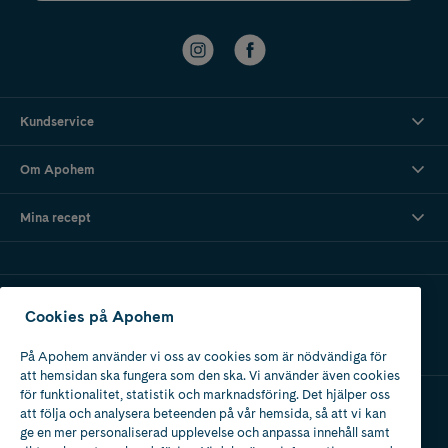
Kundservice
Om Apohem
Mina recept
Ladda ner vår app
Cookies på Apohem
På Apohem använder vi oss av cookies som är nödvändiga för
att hemsidan ska fungera som den ska. Vi använder även cookies
för funktionalitet, statistik och marknadsföring. Det hjälper oss
att följa och analysera beteenden på vår hemsida, så att vi kan
Apotek med tillstånd
ge en mer personaliserad upplevelse och anpassa innehåll samt
av Läkemedelsverket