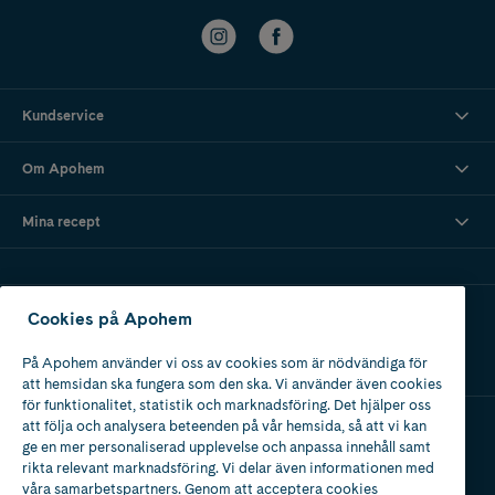
Kundservice
Om Apohem
Mina recept
Ladda ner vår app
Cookies på Apohem
På Apohem använder vi oss av cookies som är nödvändiga för
att hemsidan ska fungera som den ska. Vi använder även cookies
för funktionalitet, statistik och marknadsföring. Det hjälper oss
att följa och analysera beteenden på vår hemsida, så att vi kan
ge en mer personaliserad upplevelse och anpassa innehåll samt
Apotek med tillstånd
rikta relevant marknadsföring. Vi delar även informationen med
av Läkemedelsverket
våra samarbetspartners. Genom att acceptera cookies