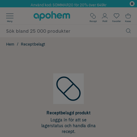
Använd kod: SOMMAR20 för 20% över 649kr
Årets Butik 2025 inom Skönhet
✓ Fri frakt
Meny
Recept
Profil
Favoriter
Kassa
✓ Rådgivning från farmaceuter & hudterapeuter
✓ Poäng på alla köp*
Hem
Receptbelagt
Receptbelagd produkt
Logga in för att se
lagerstatus och handla dina
recept.