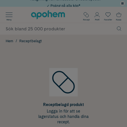
✓ Poäng på alla köp*
Använd kod: SOMMAR20 för 20% över 649kr
Årets Butik 2025 inom Skönhet
✓ Fri frakt
Meny
Recept
Profil
Favoriter
Kassa
Hem
Receptbelagt
Receptbelagd produkt
Logga in för att se
lagerstatus och handla dina
recept.