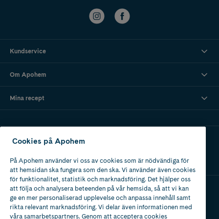
Kundservice
Om Apohem
Mina recept
Ladda ner vår app
Cookies på Apohem
På Apohem använder vi oss av cookies som är nödvändiga för
att hemsidan ska fungera som den ska. Vi använder även cookies
för funktionalitet, statistik och marknadsföring. Det hjälper oss
att följa och analysera beteenden på vår hemsida, så att vi kan
ge en mer personaliserad upplevelse och anpassa innehåll samt
Apotek med tillstånd
rikta relevant marknadsföring. Vi delar även informationen med
av Läkemedelsverket
våra samarbetspartners. Genom att acceptera cookies