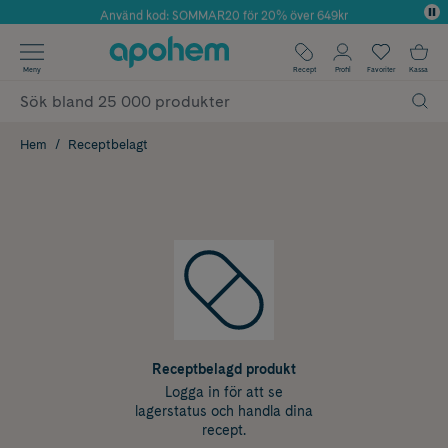
Använd kod: SOMMAR20 för 20% över 649kr
Årets Butik 2025 inom Skönhet
✓ Fri frakt
Meny
Recept
Profil
Favoriter
Kassa
✓ Rådgivning från farmaceuter & hudterapeuter
✓ Poäng på alla köp*
Hem
Receptbelagt
Receptbelagd produkt
Logga in för att se
lagerstatus och handla dina
recept.