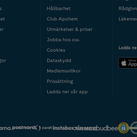
s
Hållbarhet
Rådgivn
het
Club Apohem
Läkeme
er
Utmärkelser & priser
Jobba hos oss
Ladda ne
Cookies
gor
Dataskydd
Medlemsvillkor
Prissättning
Ladda ner vår app