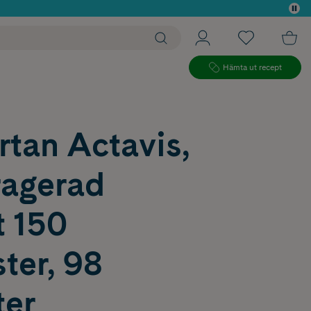
 köp*
Hämta ut recept
rtan Actavis,
ragerad
t 150
ter, 98
ter