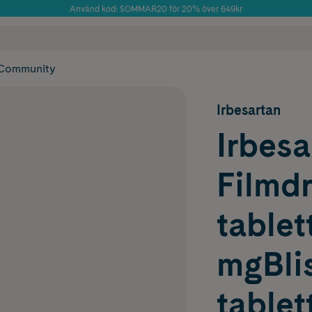
Använd kod: SOMMAR20 för 20% över 649kr
Årets Butik 2025 inom Skönhet
 frakt
✓ Rådgivning från farmaceuter & hudterapeuter
✓ Poäng på alla
Community
Irbesartan
Irbesa
Filmd
tablet
mgBlis
tablet