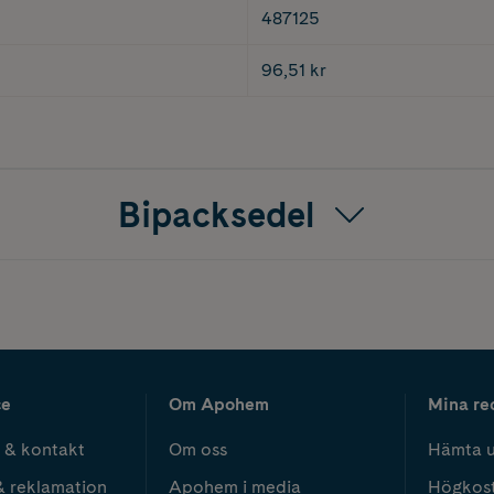
487125
96,51 kr
Bipacksedel
ce
Om Apohem
Mina re
 & kontakt
Om oss
Hämta u
& reklamation
Apohem i media
Högkos