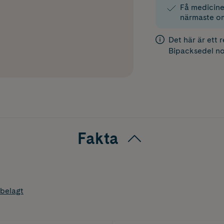
Få medicinen
närmaste o
Det här är ett 
Bipacksedel
no
Fakta
belagt