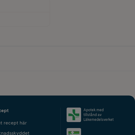
cept
Apotek med
tillstånd av
Läkemedelsverket
t recept här
tnadsskyddet