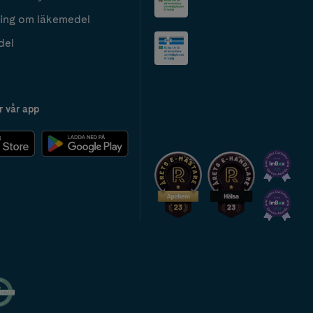
ing om läkemedel
del
r vår app
2024