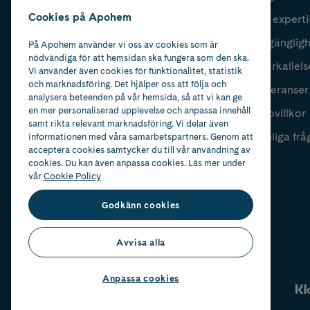
Cookies på Apohem
Vår experti
Fyll i mailadress
Skicka
Tillgänglig
På Apohem använder vi oss av cookies som är
nödvändiga för att hemsidan ska fungera som den ska.
Återkallels
Vi använder även cookies för funktionalitet, statistik
och marknadsföring. Det hjälper oss att följa och
Leveranser
analysera beteenden på vår hemsida, så att vi kan ge
en mer personaliserad upplevelse och anpassa innehåll
Köpvillkor
samt rikta relevant marknadsföring. Vi delar även
Vanliga frå
informationen med våra samarbetspartners. Genom att
acceptera cookies samtycker du till vår användning av
cookies. Du kan även anpassa cookies. Läs mer under
vår
Cookie Policy
Godkänn cookies
Avvisa alla
Anpassa cookies