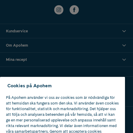
Kundservice
Om Apohem
Mina recept
Ladda ner vår app
Cookies på Apohem
På Apohem använder vi oss av cookies som är nödvändiga för
att hemsidan ska fungera som den ska. Vi använder även cookies
för funktionalitet, statistik och marknadsföring. Det hjälper oss
att följa och analysera beteenden på vår hemsida, så att vi kan
ge en mer personaliserad upplevelse och anpassa innehåll samt
Apotek med tillstånd
rikta relevant marknadsföring. Vi delar även informationen med
av Läkemedelsverket
våra samarbetspartners. Genom att acceptera cookies