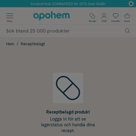
Använd kod: SOMMAR20 för 20% över 649kr
Årets Butik 2025 inom Skönhet
✓ Fri frakt
Meny
Recept
Profil
Favoriter
Kassa
✓ Rådgivning från farmaceuter & hudterapeuter
✓ Poäng på alla köp*
Hem
Receptbelagt
Receptbelagd produkt
Logga in för att se
lagerstatus och handla dina
recept.