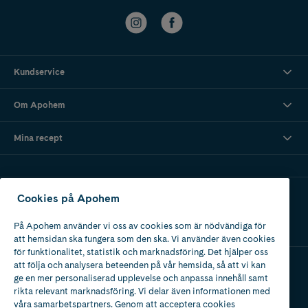
Kundservice
Om Apohem
Mina recept
Ladda ner vår app
Cookies på Apohem
På Apohem använder vi oss av cookies som är nödvändiga för
att hemsidan ska fungera som den ska. Vi använder även cookies
för funktionalitet, statistik och marknadsföring. Det hjälper oss
att följa och analysera beteenden på vår hemsida, så att vi kan
ge en mer personaliserad upplevelse och anpassa innehåll samt
Apotek med tillstånd
rikta relevant marknadsföring. Vi delar även informationen med
av Läkemedelsverket
våra samarbetspartners. Genom att acceptera cookies