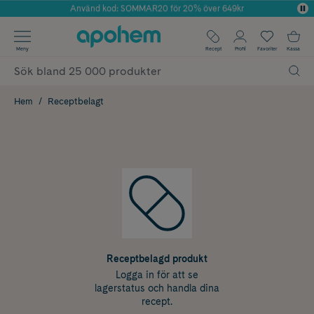
Använd kod: SOMMAR20 för 20% över 649kr
Årets Butik 2025 inom Skönhet
✓ Fri frakt
Meny
Recept
Profil
Favoriter
Kassa
✓ Rådgivning från farmaceuter & hudterapeuter
✓ Poäng på alla köp*
Hem
Receptbelagt
Receptbelagd produkt
Logga in för att se
lagerstatus och handla dina
recept.