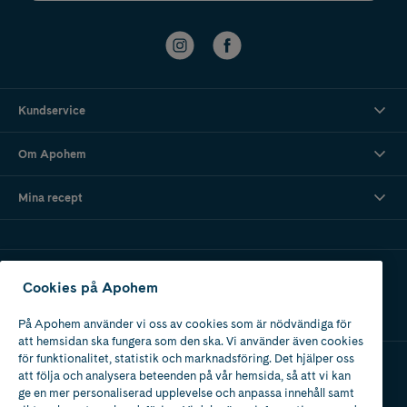
Kundservice
Om Apohem
Mina recept
Ladda ner vår app
Cookies på Apohem
På Apohem använder vi oss av cookies som är nödvändiga för
att hemsidan ska fungera som den ska. Vi använder även cookies
för funktionalitet, statistik och marknadsföring. Det hjälper oss
att följa och analysera beteenden på vår hemsida, så att vi kan
Apotek med tillstånd
ge en mer personaliserad upplevelse och anpassa innehåll samt
av Läkemedelsverket