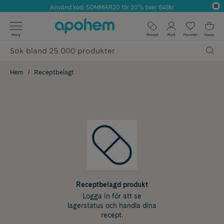
Använd kod: SOMMAR20 för 20% över 649kr
Årets Butik 2025 inom Skönhet
✓ Fri frakt
Meny
Recept
Profil
Favoriter
Kassa
✓ Rådgivning från farmaceuter & hudterapeuter
✓ Poäng på alla köp*
Hem
Receptbelagt
Receptbelagd produkt
Logga in för att se
lagerstatus och handla dina
recept.