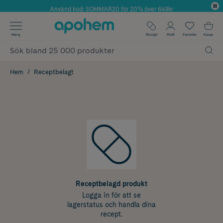
Använd kod: SOMMAR20 för 20% över 649kr
Årets Butik 2025 inom Skönhet
✓ Fri frakt
Meny
Recept
Profil
Favoriter
Kassa
✓ Rådgivning från farmaceuter & hudterapeuter
✓ Poäng på alla köp*
Hem
Receptbelagt
Receptbelagd produkt
Logga in för att se
lagerstatus och handla dina
recept.