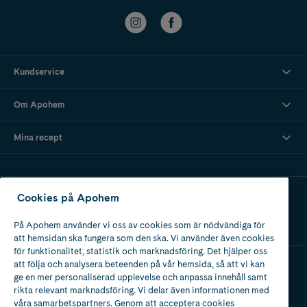
Kundservice
Om Apohem
Mina recept
Ladda ner vår app
Cookies på Apohem
På Apohem använder vi oss av cookies som är nödvändiga för
att hemsidan ska fungera som den ska. Vi använder även cookies
för funktionalitet, statistik och marknadsföring. Det hjälper oss
att följa och analysera beteenden på vår hemsida, så att vi kan
ge en mer personaliserad upplevelse och anpassa innehåll samt
Apotek med tillstånd
rikta relevant marknadsföring. Vi delar även informationen med
av Läkemedelsverket
våra samarbetspartners. Genom att acceptera cookies