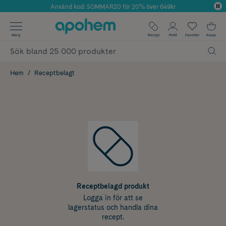
Använd kod: SOMMAR20 för 20% över 649kr
Årets Butik 2025 inom Skönhet
✓ Fri frakt
Meny
Recept
Profil
Favoriter
Kassa
✓ Rådgivning från farmaceuter & hudterapeuter
✓ Poäng på alla köp*
Hem
Receptbelagt
Receptbelagd produkt
Logga in för att se
lagerstatus och handla dina
recept.