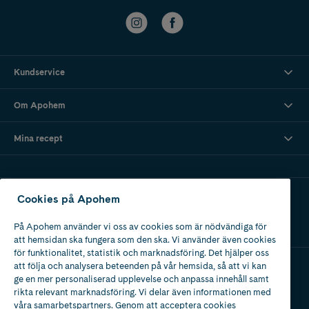
Kundservice
Om Apohem
Mina recept
Ladda ner vår app
Cookies på Apohem
På Apohem använder vi oss av cookies som är nödvändiga för
att hemsidan ska fungera som den ska. Vi använder även cookies
för funktionalitet, statistik och marknadsföring. Det hjälper oss
att följa och analysera beteenden på vår hemsida, så att vi kan
ge en mer personaliserad upplevelse och anpassa innehåll samt
Apotek med tillstånd
rikta relevant marknadsföring. Vi delar även informationen med
av Läkemedelsverket
våra samarbetspartners. Genom att acceptera cookies