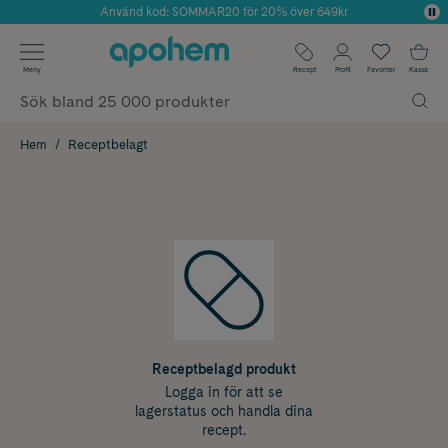
Använd kod: SOMMAR20 för 20% över 649kr
Årets Butik 2025 inom Skönhet
✓ Fri frakt
Meny
Recept
Profil
Favoriter
Kassa
✓ Rådgivning från farmaceuter & hudterapeuter
✓ Poäng på alla köp*
Hem
Receptbelagt
Receptbelagd produkt
Logga in för att se
lagerstatus och handla dina
recept.