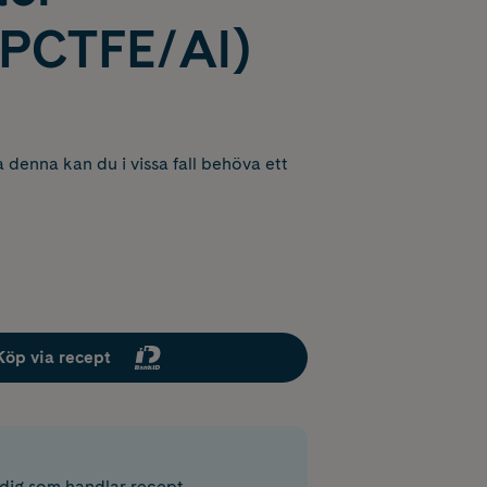
PCTFE/Al)
 denna kan du i vissa fall behöva ett
Köp via recept
r dig som handlar recept.