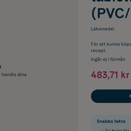
(PVC/
Läkemedel
För att kunna köpa
recept.
Ingår ej i förmån
t
483,71 kr
h handla dina
Snabba fakta
Fri frakt fö