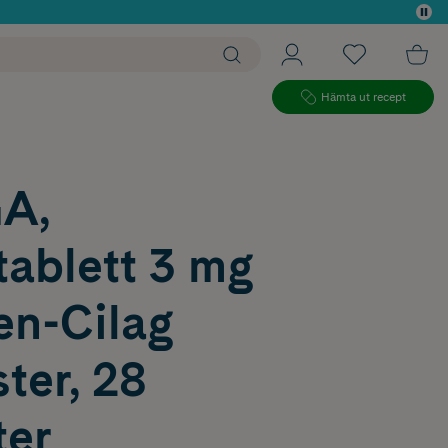
 köp*
Hämta ut recept
A,
tablett 3 mg
en-Cilag
ter, 28
ter