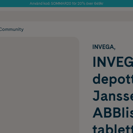
Använd kod: SOMMAR20 för 20% över 649kr
Årets Butik 2025 inom Skönhet
 frakt
✓ Rådgivning från farmaceuter & hudterapeuter
✓ Poäng på alla
Community
INVEGA,
INVEG
depot
Janss
ABBlis
tablet