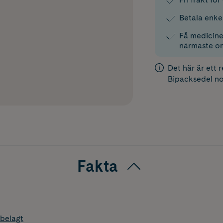
Betala enke
Få medicinen
närmaste o
Det här är ett 
Bipacksedel
no
Fakta
belagt