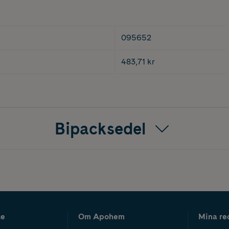
095652
483,71 kr
Bipacksedel
ce
Om Apohem
Mina re