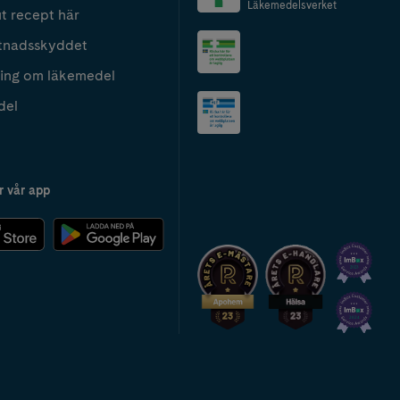
Läkemedelsverket
t recept här
tnadsskyddet
ing om läkemedel
del
r vår app
2024