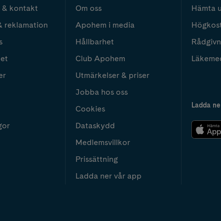
 & kontakt
Om oss
Hämta u
& reklamation
Apohem i media
Högkos
s
Hållbarhet
Rådgivn
het
Club Apohem
Läkeme
er
Utmärkelser & priser
Jobba hos oss
Ladda ne
Cookies
gor
Dataskydd
Medlemsvillkor
Prissättning
Ladda ner vår app