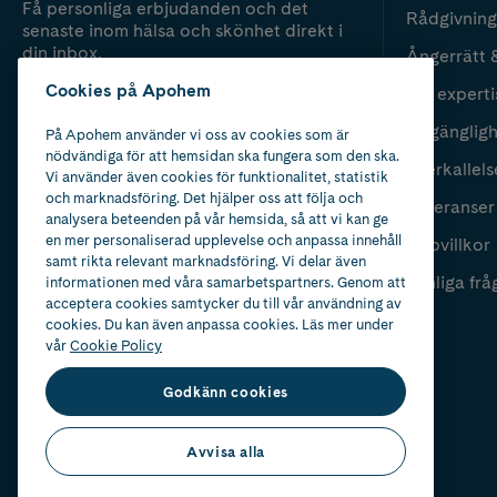
Få personliga erbjudanden och det
Rådgivning
senaste inom hälsa och skönhet direkt i
din inbox.
Ångerrätt 
Cookies på Apohem
Vår experti
Fyll i mailadress
Skicka
Tillgänglig
På Apohem använder vi oss av cookies som är
nödvändiga för att hemsidan ska fungera som den ska.
Återkallels
Vi använder även cookies för funktionalitet, statistik
och marknadsföring. Det hjälper oss att följa och
Leveranser
analysera beteenden på vår hemsida, så att vi kan ge
en mer personaliserad upplevelse och anpassa innehåll
Köpvillkor
samt rikta relevant marknadsföring. Vi delar även
Vanliga frå
informationen med våra samarbetspartners. Genom att
acceptera cookies samtycker du till vår användning av
cookies. Du kan även anpassa cookies. Läs mer under
vår
Cookie Policy
Godkänn cookies
Avvisa alla