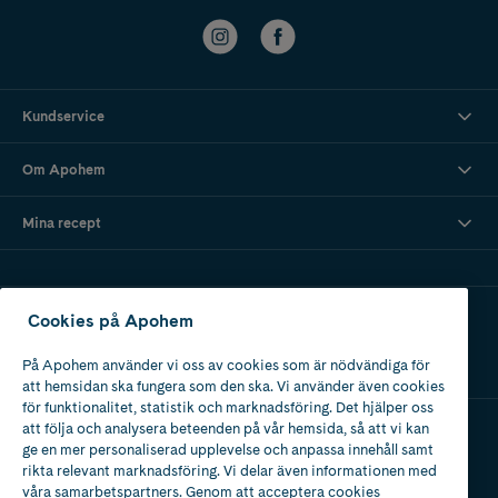
Kundservice
Om Apohem
Mina recept
Ladda ner vår app
Cookies på Apohem
På Apohem använder vi oss av cookies som är nödvändiga för
att hemsidan ska fungera som den ska. Vi använder även cookies
för funktionalitet, statistik och marknadsföring. Det hjälper oss
att följa och analysera beteenden på vår hemsida, så att vi kan
ge en mer personaliserad upplevelse och anpassa innehåll samt
Apotek med tillstånd
rikta relevant marknadsföring. Vi delar även informationen med
av Läkemedelsverket
våra samarbetspartners. Genom att acceptera cookies