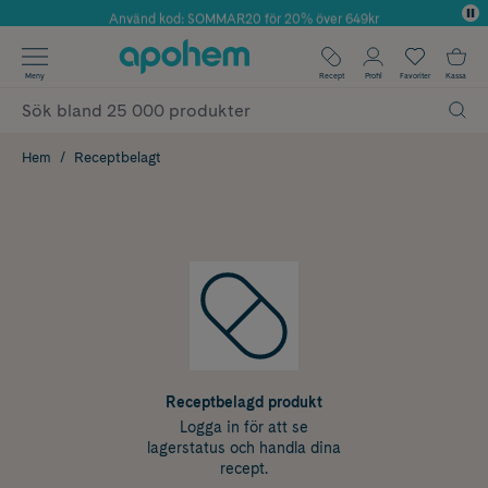
Använd kod: SOMMAR20 för 20% över 649kr
Årets Butik 2025 inom Skönhet
✓ Fri frakt
Meny
Recept
Profil
Favoriter
Kassa
✓ Rådgivning från farmaceuter & hudterapeuter
✓ Poäng på alla köp*
Hem
Receptbelagt
Receptbelagd produkt
Logga in för att se
lagerstatus och handla dina
recept.