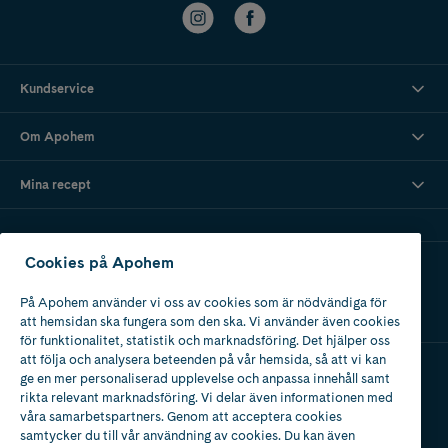
Kundservice
Om Apohem
Mina recept
Cookies på Apohem
Ladda ner vår app
På Apohem använder vi oss av cookies som är nödvändiga för
att hemsidan ska fungera som den ska. Vi använder även cookies
för funktionalitet, statistik och marknadsföring. Det hjälper oss
att följa och analysera beteenden på vår hemsida, så att vi kan
ge en mer personaliserad upplevelse och anpassa innehåll samt
Apotek med tillstånd
rikta relevant marknadsföring. Vi delar även informationen med
av Läkemedelsverket
våra samarbetspartners. Genom att acceptera cookies
samtycker du till vår användning av cookies. Du kan även