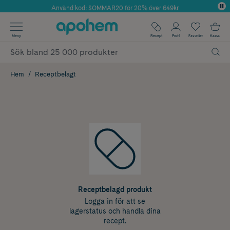
Använd kod: SOMMAR20 för 20% över 649kr
Årets Butik 2025 inom Skönhet
✓ Fri frakt
Meny
Recept
Profil
Favoriter
Kassa
✓ Rådgivning från farmaceuter & hudterapeuter
✓ Poäng på alla köp*
Hem
Receptbelagt
Receptbelagd produkt
Logga in för att se
lagerstatus och handla dina
recept.