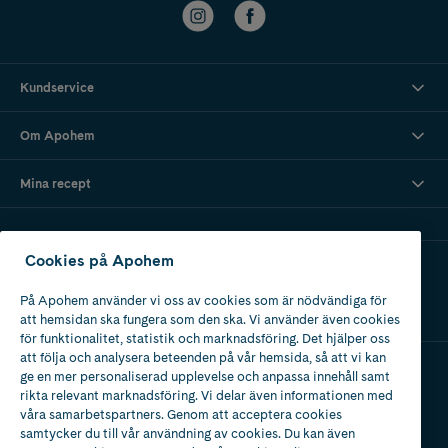
Kundservice
Om Apohem
Mina recept
Cookies på Apohem
Ladda ner vår app
På Apohem använder vi oss av cookies som är nödvändiga för
att hemsidan ska fungera som den ska. Vi använder även cookies
för funktionalitet, statistik och marknadsföring. Det hjälper oss
att följa och analysera beteenden på vår hemsida, så att vi kan
ge en mer personaliserad upplevelse och anpassa innehåll samt
Apotek med tillstånd
rikta relevant marknadsföring. Vi delar även informationen med
av Läkemedelsverket
våra samarbetspartners. Genom att acceptera cookies
samtycker du till vår användning av cookies. Du kan även