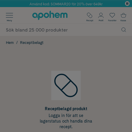
Använd kod: SOMMAR20 för 20% över 649kr
Årets Butik 2025 inom Skönhet
✓ Fri frakt
Meny
Recept
Profil
Favoriter
Kassa
✓ Rådgivning från farmaceuter & hudterapeuter
✓ Poäng på alla köp*
Hem
Receptbelagt
Receptbelagd produkt
Logga in för att se
lagerstatus och handla dina
recept.