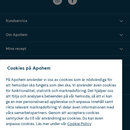
Kundservice
Om Apohem
Mina recept
Cookies på Apohem
Ladda ner vår app
På Apohem använder vi oss av cookies som är nödvändiga för
att hemsidan ska fungera som den ska. Vi använder även cookies
för funktionalitet, statistik och marknadsföring. Det hjälper oss
att följa och analysera beteenden på vår hemsida, så att vi kan
ge en mer personaliserad upplevelse och anpassa innehåll samt
rikta relevant marknadsföring. Vi delar även informationen med
Apotek med tillstånd
våra samarbetspartners. Genom att acceptera cookies
av Läkemedelsverket
samtycker du till vår användning av cookies. Du kan även
anpassa cookies. Läs mer under vår
Cookie Policy