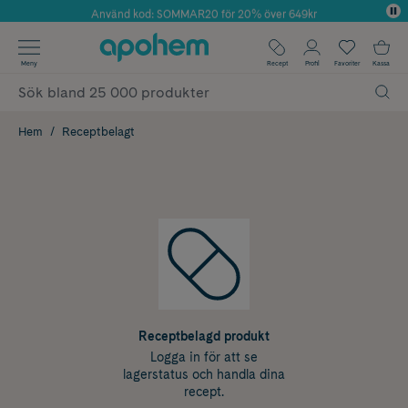
Använd kod: SOMMAR20 för 20% över 649kr
Årets Butik 2025 inom Skönhet
✓ Fri frakt
Meny
Recept
Profil
Favoriter
Kassa
✓ Rådgivning från farmaceuter & hudterapeuter
✓ Poäng på alla köp*
Hem
Receptbelagt
Receptbelagd produkt
Logga in för att se
lagerstatus och handla dina
recept.