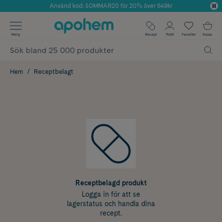
Använd kod: SOMMAR20 för 20% över 649kr
Årets Butik 2025 inom Skönhet
✓ Fri frakt
Meny
Recept
Profil
Favoriter
Kassa
✓ Rådgivning från farmaceuter & hudterapeuter
✓ Poäng på alla köp*
Hem
Receptbelagt
Receptbelagd produkt
Logga in för att se
lagerstatus och handla dina
recept.