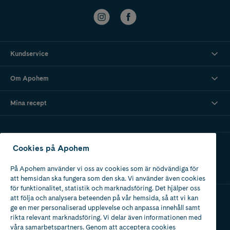
Kundservice
Om Apohem
Mina recept
Ladda ner vår app
Cookies på Apohem
På Apohem använder vi oss av cookies som är nödvändiga för
att hemsidan ska fungera som den ska. Vi använder även cookies
för funktionalitet, statistik och marknadsföring. Det hjälper oss
att följa och analysera beteenden på vår hemsida, så att vi kan
ge en mer personaliserad upplevelse och anpassa innehåll samt
Apotek med tillstånd
rikta relevant marknadsföring. Vi delar även informationen med
av Läkemedelsverket
våra samarbetspartners. Genom att acceptera cookies