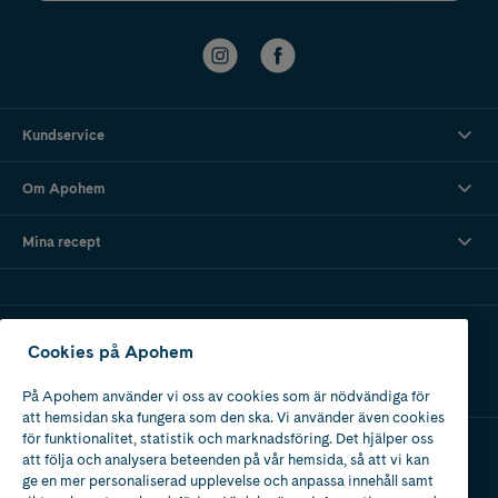
Kundservice
Om Apohem
Mina recept
Ladda ner vår app
Cookies på Apohem
På Apohem använder vi oss av cookies som är nödvändiga för
att hemsidan ska fungera som den ska. Vi använder även cookies
för funktionalitet, statistik och marknadsföring. Det hjälper oss
att följa och analysera beteenden på vår hemsida, så att vi kan
Apotek med tillstånd
ge en mer personaliserad upplevelse och anpassa innehåll samt
av Läkemedelsverket