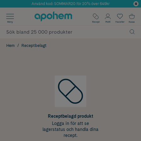
Använd kod: SOMMAR20 för 20% över 649kr
Årets Butik 2025 inom Skönhet
✓ Fri frakt
Meny
Recept
Profil
Favoriter
Kassa
✓ Rådgivning från farmaceuter & hudterapeuter
✓ Poäng på alla köp*
Hem
Receptbelagt
Receptbelagd produkt
Logga in för att se
lagerstatus och handla dina
recept.