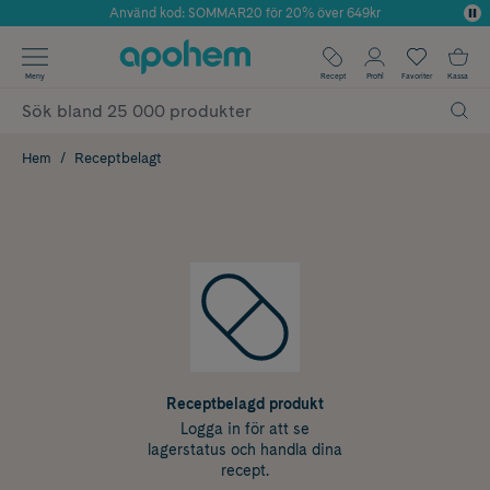
Använd kod: SOMMAR20 för 20% över 649kr
Årets Butik 2025 inom Skönhet
✓ Fri frakt
Meny
Recept
Profil
Favoriter
Kassa
✓ Rådgivning från farmaceuter & hudterapeuter
✓ Poäng på alla köp*
Hem
Receptbelagt
Receptbelagd produkt
Logga in för att se
lagerstatus och handla dina
recept.