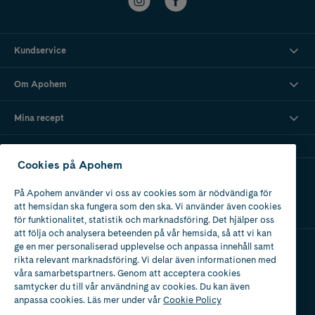
Kundservice
Om Apohem
Mina recept
Cookies på Apohem
Ladda ner vår app
På Apohem använder vi oss av cookies som är nödvändiga för
att hemsidan ska fungera som den ska. Vi använder även cookies
för funktionalitet, statistik och marknadsföring. Det hjälper oss
att följa och analysera beteenden på vår hemsida, så att vi kan
ge en mer personaliserad upplevelse och anpassa innehåll samt
rikta relevant marknadsföring. Vi delar även informationen med
Apotek med tillstånd
våra samarbetspartners. Genom att acceptera cookies
av Läkemedelsverket
samtycker du till vår användning av cookies. Du kan även
anpassa cookies. Läs mer under vår
Cookie Policy