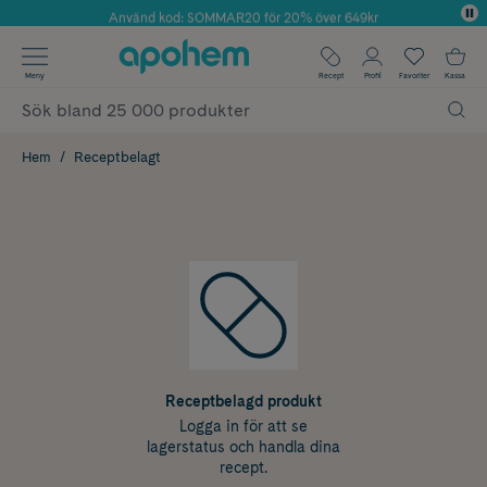
Använd kod: SOMMAR20 för 20% över 649kr
Årets Butik 2025 inom Skönhet
✓ Fri frakt
Meny
Recept
Profil
Favoriter
Kassa
✓ Rådgivning från farmaceuter & hudterapeuter
✓ Poäng på alla köp*
Hem
Receptbelagt
Receptbelagd produkt
Logga in för att se
lagerstatus och handla dina
recept.