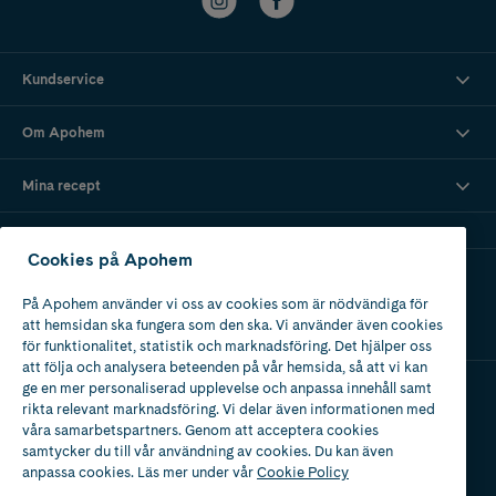
Kundservice
Om Apohem
Mina recept
Cookies på Apohem
Ladda ner vår app
På Apohem använder vi oss av cookies som är nödvändiga för
att hemsidan ska fungera som den ska. Vi använder även cookies
för funktionalitet, statistik och marknadsföring. Det hjälper oss
att följa och analysera beteenden på vår hemsida, så att vi kan
ge en mer personaliserad upplevelse och anpassa innehåll samt
rikta relevant marknadsföring. Vi delar även informationen med
Apotek med tillstånd
våra samarbetspartners. Genom att acceptera cookies
av Läkemedelsverket
samtycker du till vår användning av cookies. Du kan även
anpassa cookies. Läs mer under vår
Cookie Policy