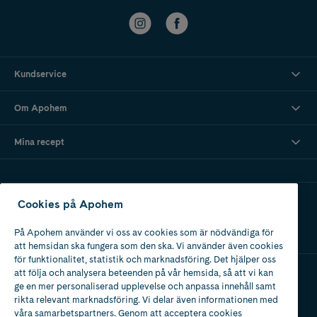
Kundservice
Om Apohem
Mina recept
Ladda ner vår app
Cookies på Apohem
På Apohem använder vi oss av cookies som är nödvändiga för
att hemsidan ska fungera som den ska. Vi använder även cookies
för funktionalitet, statistik och marknadsföring. Det hjälper oss
att följa och analysera beteenden på vår hemsida, så att vi kan
ge en mer personaliserad upplevelse och anpassa innehåll samt
Apotek med tillstånd
rikta relevant marknadsföring. Vi delar även informationen med
av Läkemedelsverket
våra samarbetspartners. Genom att acceptera cookies