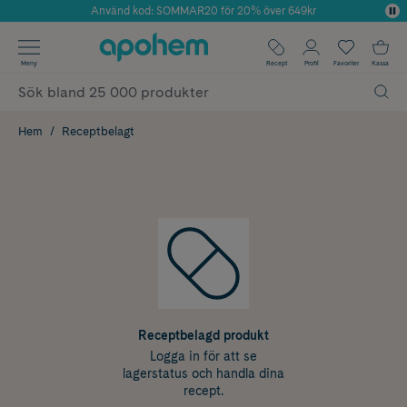
Använd kod: SOMMAR20 för 20% över 649kr
Årets Butik 2025 inom Skönhet
✓ Fri frakt
Meny
Recept
Profil
Favoriter
Kassa
✓ Rådgivning från farmaceuter & hudterapeuter
✓ Poäng på alla köp*
Hem
Receptbelagt
Receptbelagd produkt
Logga in för att se
lagerstatus och handla dina
recept.