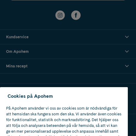
Kundservice
Om Apohem
Mina recept
Ladda ner vår app
Cookies på Apohem
På Apohem använder vi oss av cookies som är nödvändiga för
att hemsidan ska fungera som den ska. Vi använder även cookies
för funktionalitet, statistik och marknadsföring. Det hjälper oss
att följa och analysera beteenden på vår hemsida, så att vi kan
Apotek med tillstånd
ge en mer personaliserad upplevelse och anpassa innehåll samt
av Läkemedelsverket