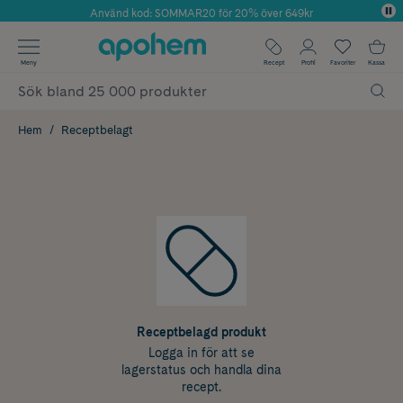
Använd kod: SOMMAR20 för 20% över 649kr
Årets Butik 2025 inom Skönhet
✓ Fri frakt
Meny
Recept
Profil
Favoriter
Kassa
✓ Rådgivning från farmaceuter & hudterapeuter
✓ Poäng på alla köp*
Hem
Receptbelagt
Receptbelagd produkt
Logga in för att se
lagerstatus och handla dina
recept.