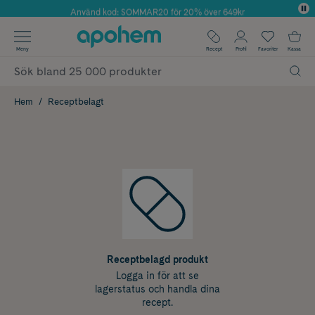
Använd kod: SOMMAR20 för 20% över 649kr
Årets Butik 2025 inom Skönhet
✓ Fri frakt
Meny
Recept
Profil
Favoriter
Kassa
✓ Rådgivning från farmaceuter & hudterapeuter
✓ Poäng på alla köp*
Hem
Receptbelagt
Receptbelagd produkt
Logga in för att se
lagerstatus och handla dina
recept.