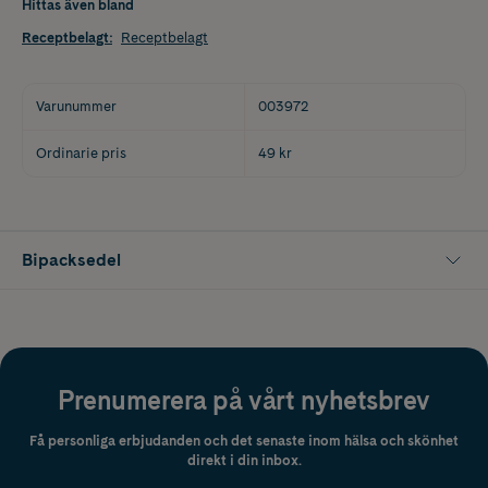
Hittas även bland
Receptbelagt
:
Receptbelagt
Varunummer
003972
Ordinarie pris
49 kr
Bipacksedel
Prenumerera på vårt nyhetsbrev
Få personliga erbjudanden och det senaste inom hälsa och skönhet
direkt i din inbox.