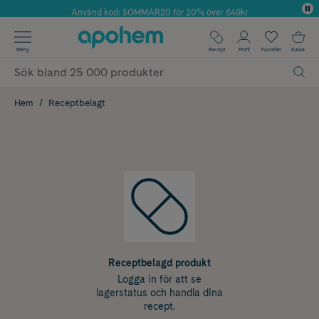
Använd kod: SOMMAR20 för 20% över 649kr
Årets Butik 2025 inom Skönhet
✓ Fri frakt
Meny
Recept
Profil
Favoriter
Kassa
✓ Rådgivning från farmaceuter & hudterapeuter
✓ Poäng på alla köp*
Hem
Receptbelagt
Receptbelagd produkt
Logga in för att se
lagerstatus och handla dina
recept.