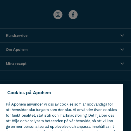
Kundservice
Om Apohem
Mina recept
Ladda ner vår app
Cookies på Apohem
På Apohem använder vi oss av cookies som är nödvändiga för
att hemsidan ska fungera som den ska. Vi använder även cookies
för funktionalitet, statistik och marknadsföring. Det hjälper oss
att följa och analysera beteenden på vår hemsida, så att vi kan
Apotek med tillstånd
ge en mer personaliserad upplevelse och anpassa innehåll samt
av Läkemedelsverket