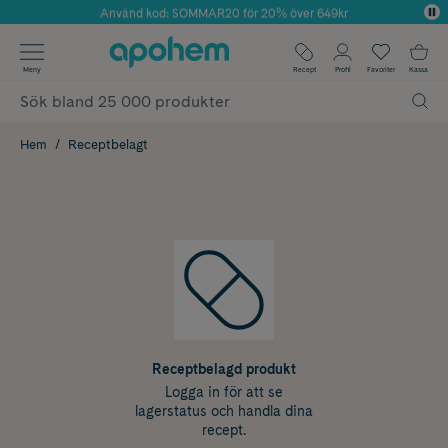
Använd kod: SOMMAR20 för 20% över 649kr
Årets Butik 2025 inom Skönhet
✓ Fri frakt
Meny
Recept
Profil
Favoriter
Kassa
✓ Rådgivning från farmaceuter & hudterapeuter
✓ Poäng på alla köp*
Hem
Receptbelagt
Receptbelagd produkt
Logga in för att se
lagerstatus och handla dina
recept.